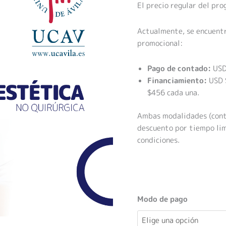
Ávila
El precio regular del pr
cantidad
Actualmente, se encuentr
promocional:
Pago de contado:
USD
Financiamiento:
USD $
$456 cada una.
Ambas modalidades (conta
descuento por tiempo lim
condiciones.
Modo de pago