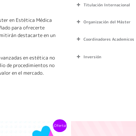
Titulación Internacional
áster en Estética Médica
Organización del Máster
eñado para ofrecerte
mitirán destacarte en un
Coordinadores Academicos
12 meses en total
9 meses de programa
Inversión
 avanzadas en estética no
Trabajo final de titu
lio de procedimientos no
Prácticas y rotacion
valor en el mercado.
Semipresencial
Sesiones teóricas vi
Prácticas clínicas p
Pago de contado:
Este
¡Oferta!
Agosto 2026.
Financiamiento:
producto