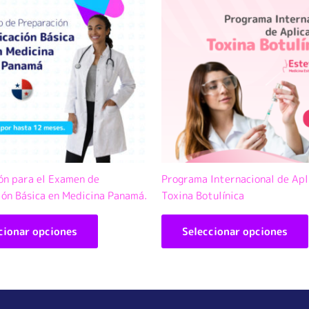
tiene
múltiples
variantes.
Las
opciones
se
pueden
elegir
en
la
página
ón para el Examen de
Programa Internacional de Apl
de
ión Básica en Medicina Panamá.
Toxina Botulínica
producto
cionar opciones
Seleccionar opciones