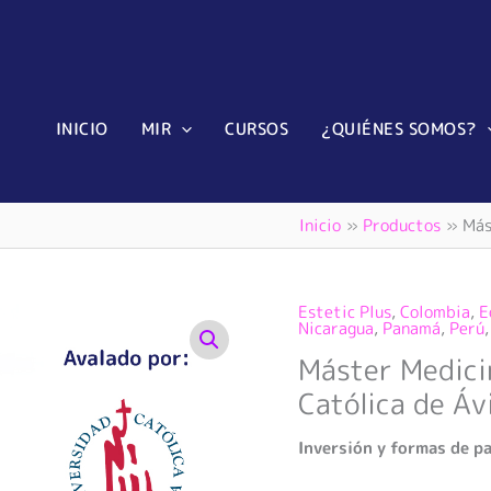
INICIO
MIR
CURSOS
¿QUIÉNES SOMOS?
Inicio
Productos
Más
Estetic Plus
,
Colombia
,
E
Máster
Nicaragua
,
Panamá
,
Perú
Medicina
Máster Medici
Estética
-
Católica de Áv
Universidad
Católica
Inversión y formas de p
de