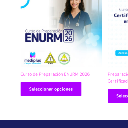
tiene
múltiples
variantes.
Las
opciones
se
pueden
elegir
en
la
página
Curso de Preparación ENURM 2026
Preparaci
de
Certificac
producto
Seleccionar opciones
Selec