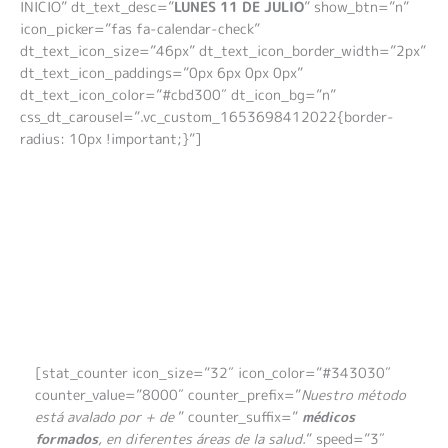
INICIO” dt_text_desc=”
LUNES 11 DE JULIO
” show_btn=”n”
icon_picker=”fas fa-calendar-check”
dt_text_icon_size=”46px” dt_text_icon_border_width=”2px”
dt_text_icon_paddings=”0px 6px 0px 0px”
dt_text_icon_color=”#cbd300″ dt_icon_bg=”n”
css_dt_carousel=”.vc_custom_1653698412022{border-
radius: 10px !important;}”]
[stat_counter icon_size=”32″ icon_color=”#343030″
counter_value=”8000″ counter_prefix=”
Nuestro método
está avalado por + de
” counter_suffix=”
médicos
formados
, en diferentes áreas de la salud.
” speed=”3″